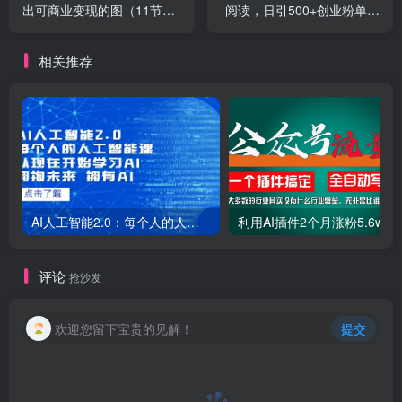
出可商业变现的图（11节
阅读，日引500+创业粉单日
课）
变现五位数！
相关推荐
AI人工智能2.0：每个人的人工智能课：从现在开始学习AI（38节课）
利用AI插件2个
评论
抢沙发
欢迎您留下宝贵的见解！
提交