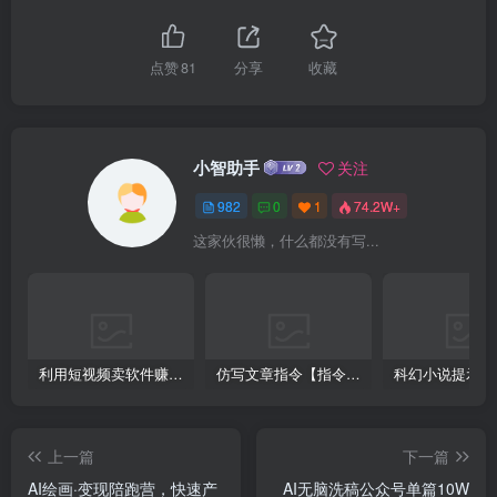
点赞
81
分享
收藏
小智助手
关注
982
0
1
74.2W+
这家伙很懒，什么都没有写...
利用短视频卖软件赚钱，新手小白轻松月入10000+！
仿写文章指令【指令+教程】
上一篇
下一篇
AI绘画·变现陪跑营，快速产
AI无脑洗稿公众号单篇10W