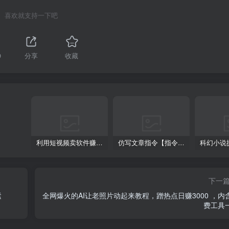
喜欢就支持一下吧
9
分享
收藏
利用短视频卖软件赚钱，新手小白轻松月入10000+！
仿写文章指令【指令+教程】
下一
紧
全网爆火的AI让老照片动起来教程，蹭热点日赚3000 ，内
费工具