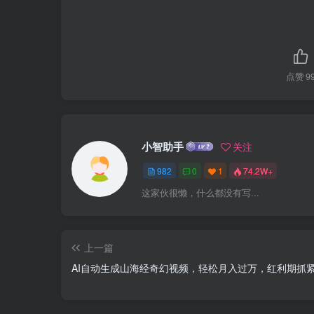
点赞
9
小智助手
关注
982
0
1
74.2W+
这家伙很懒，什么都没有写...
上一篇
AI自动生成山海经奇幻视频，轻松月入过万，红利期抓