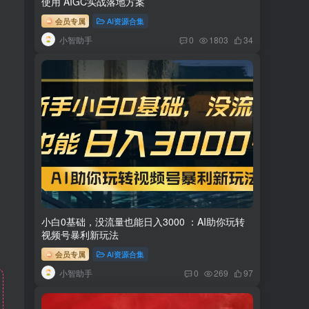
使用 AIGC实战落地方案
会员专属
AI资源合集
小智助手
0
1803
34
小白0基础，没流量也能日入3000 ：AI助你玩转
视频号暴利新玩法
会员专属
AI资源合集
小智助手
0
269
97