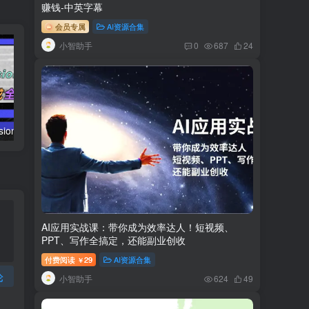
赚钱-中英字幕
会员专属
AI资源合集
小智助手
0
687
24
AI（stable difusion ControlNet）绘画进阶课程 办公场景 全面提升工作效率
AIGC-实战应用商业课：手把手教学 商业落地 学以致用 帮你实现第二职业腾飞
AI应用实战课：带你成为效率达人！短视频、
PPT、写作全搞定，还能副业创收
付费阅读
29
AI资源合集
￥
论
小智助手
624
49