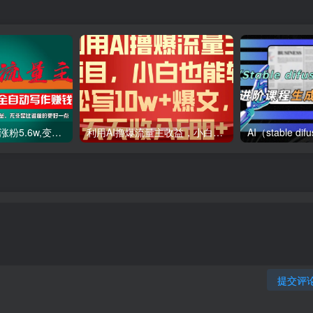
利用AI插件2个月涨粉5.6w,变现6w,一键生成,即使你不懂技术,也能轻松上手
利用AI撸爆流量主收益，小白也能轻松写10W 爆款文章，轻松日入500
提交评