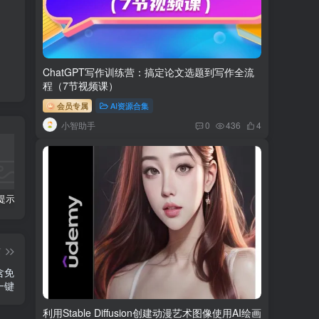
ChatGPT写作训练营：搞定论文选题到写作全流
程（7节视频课）
会员专属
AI资源合集
小智助手
0
436
4
科幻小说提示词【指令】
AI人工智能2.0：每个人的人工智能课：从现在开始学习AI（38节课）
利用AI插件2个月涨粉5.6w,变现6w,一键生成,即使你不懂技术,也能轻松上手
篇
含免
一键
利用Stable Diffusion创建动漫艺术图像使用AI绘画