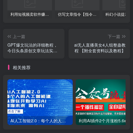
利用短视频卖软件赚钱，新手小白轻松月入10000+！
仿写文章指令【指令+教程】
上一篇
下一篇
GPT爆文玩法的详细教程，
ai无人直播美女4人组整蛊教
今日头条原创文章玩法实操
程 【附全套资料以及教程】
讲解，简单操作月入5000+
相关推荐
AI人工智能2.0：每个人的人工智能课：从现在开始学习AI（38节课）
利用AI插件2个