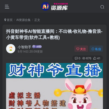
首页
AI资源合集
正文
抖音财神爷AI智能直播间：不出镜-收礼物-撸音浪-
小黄车带货(软件工具+教程)
小智助手
关注
私信
9月14日 20:09更新
0
676
41