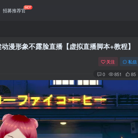
HOT
招募推荐官
搭建动漫形象不露脸直播【虚拟直播脚本+教程】
关注
私信
0
851
85