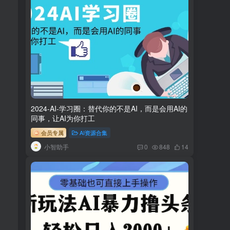
2024-AI-学习圈：替代你的不是AI，而是会用AI的
同事，让AI为你打工
会员专属
AI资源合集
小智助手
0
848
14