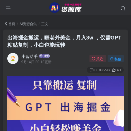
首页
AI资源合集
正文
出海掘金搬运，赚老外美金，月入3w ，仅需GPT
粘贴复制，小白也能玩转
小智助手
关注
私信
9月14日 20:12更新
0
298
40