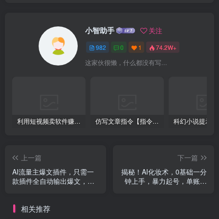
小智助手
关注
982
0
1
74.2W+
这家伙很懒，什么都没有写...
利用短视频卖软件赚钱，新手小白轻松月入10000+！
仿写文章指令【指令+教程】
上一篇
下一篇
AI流量主爆文插件，只需一
揭秘！AI化妆术，0基础一分
款插件全自动输出爆文，矩
钟上手，暴力起号，单账号
阵操作，月入3W＋
收益1W+
相关推荐