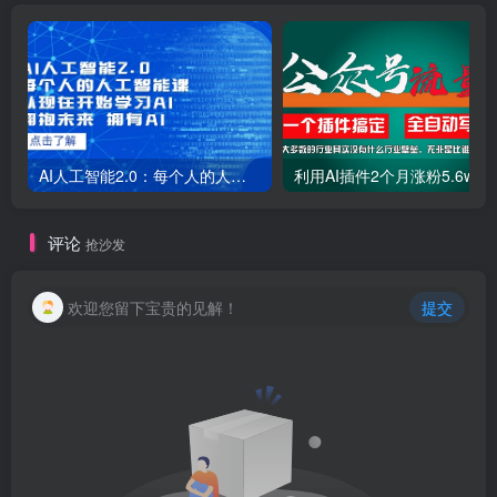
AI人工智能2.0：每个人的人工智能课：从现在开始学习AI（38节课）
利用AI插件2个
评论
抢沙发
欢迎您留下宝贵的见解！
提交