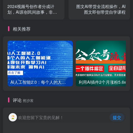
2024视频号创作者分成计
图文AI带货全流程操作，AI
划，AI原创民间故事，非搬
图文即创带货自学课程
运，日入1000
相关推荐
AI人工智能2.0：每个人的人工智能课：从现在开始学习AI（38节课）
利用AI插件2个
评论
抢沙发
欢迎您留下宝贵的见解！
提交