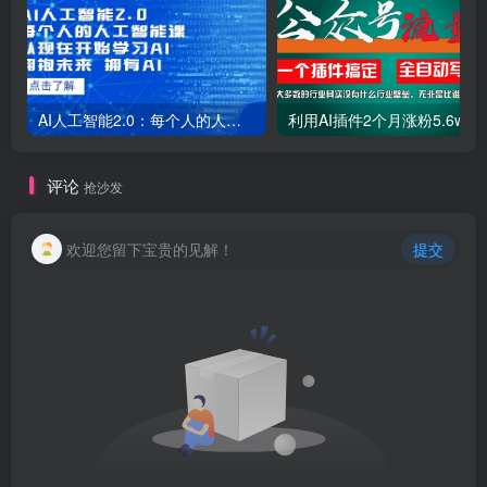
AI人工智能2.0：每个人的人工智能课：从现在开始学习AI（38节课）
利用AI插件2个
评论
抢沙发
欢迎您留下宝贵的见解！
提交