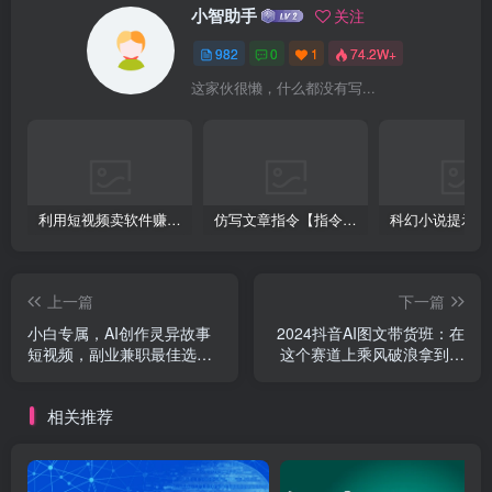
小智助手
关注
982
0
1
74.2W+
这家伙很懒，什么都没有写...
利用短视频卖软件赚钱，新手小白轻松月入10000+！
仿写文章指令【指令+教程】
上一篇
下一篇
小白专属，AI创作灵异故事
2024抖音AI图文带货班：在
短视频，副业兼职最佳选
这个赛道上乘风破浪拿到好
择，学生党宝妈党轻松
效果（26节课）
相关推荐