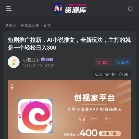
首页
AI资源合集
正文
短剧推广拉新，AI小说推文，全新玩法，主打的就
是一个轻松日入300
小智助手
关注
私信
9月14日 20:14更新
0
187
56