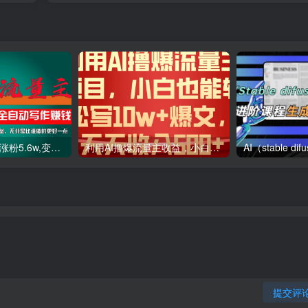
利用AI插件2个月涨粉5.6w,变现6w,一键生成,即使你不懂技术,也能轻松上手
利用AI撸爆流量主收益，小白也能轻松写10W 爆款文章，轻松日入500
提交评