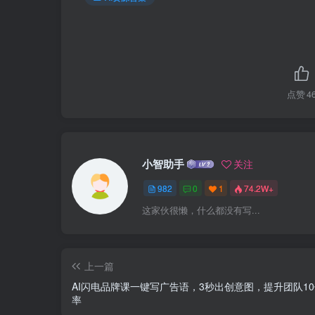
点赞
4
小智助手
关注
982
0
1
74.2W+
这家伙很懒，什么都没有写...
上一篇
AI闪电品牌课一键写广告语，3秒出创意图，提升团队1
率