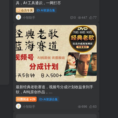
具，A1工具通识，一网打尽
会员专属
AI资源合集
小智助手
0
447
77
最新经典老歌赛道，视频号分成计划收益拿到手
软，AI纯原创作品，…
付费阅读
29
AI资源合集
￥
小智助手
696
63