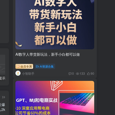
AI数字人带货新玩法，新手小白都可以做
会员专属
AI资源合集
小智助手
0
133
90
科幻小说提示词【指令】
AI人工智能2.0：每个人的人工智能课：从现在开始学习AI（38节课）
利用AI插件2个月涨粉5.6w,变现6w,一键生成,即使你不懂技术,也能轻松上手
篇
引爆
2k