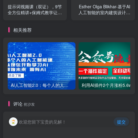
提示词视频课（双证），9节
Esther Olga Blikhar-基于AI
全方位精讲+保姆式教学让你
人工智能的室内建筑设计教
玩赚GPT
程-11节课-中英字幕
相关推荐
AI人工智能2.0：每个人的人工智能课：从现在开始学习AI（38节课）
利用AI插件2个
评论
抢沙发
欢迎您留下宝贵的见解！
提交