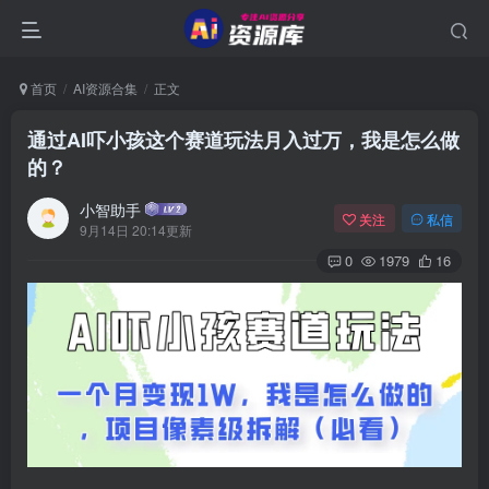
首页
AI资源合集
正文
通过AI吓小孩这个赛道玩法月入过万，我是怎么做
的？
小智助手
关注
私信
9月14日 20:14更新
0
1979
16