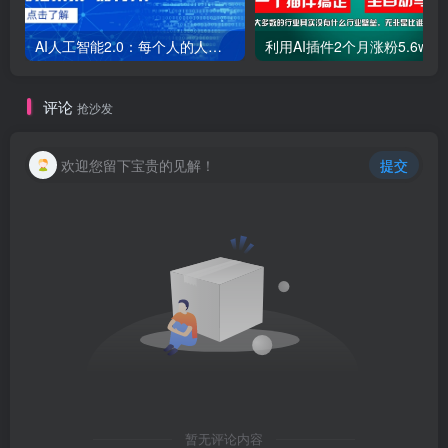
AI人工智能2.0：每个人的人工智能课：从现在开始学习AI（38节课）
利用AI插件2个
评论
抢沙发
欢迎您留下宝贵的见解！
提交
暂无评论内容