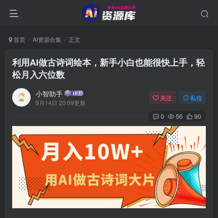
首页
AI资源合集
正文
利用AI做古诗词绘本，新手小白也能很快上手，轻
松月入六位数
小智助手
关注
私信
9月14日 20:09更新
0
56
90