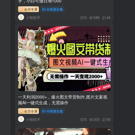
手，小白可做日增1000
会员专属
AI资源合集
小智助手
0
586
46
一天利润2000+，爆火图文带货制作,图片文案视
频AI一键式生成，无需操作
会员专属
AI资源合集
小智助手
0
205
56