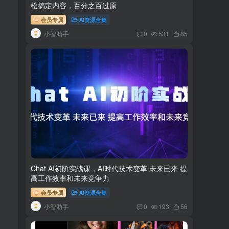
松搞定内容，百分之百过原
会员专属
AI资源合集
小智助手
0
531
85
Chat AI初阶实战课，AI时代技术变革 未来已来 提
高工作效率和未来竞争力
会员专属
AI资源合集
小智助手
0
193
56