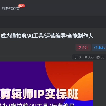
HOT
招募推荐官
天成为懂拍剪/AI工具/运营编导/全能制作人
关注
私信
0
355
35