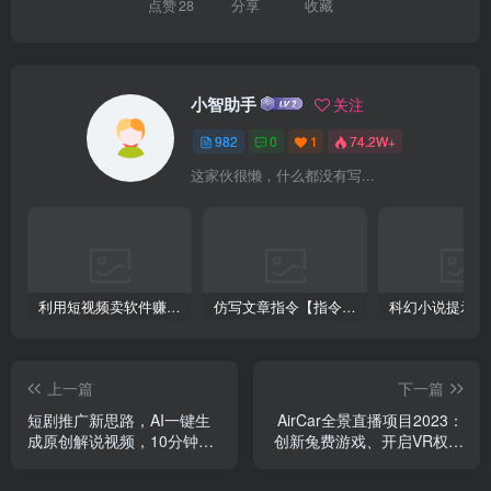
点赞
28
分享
收藏
小智助手
关注
982
0
1
74.2W+
这家伙很懒，什么都没有写...
利用短视频卖软件赚钱，新手小白轻松月入10000+！
仿写文章指令【指令+教程】
上一篇
下一篇
短剧推广新思路，AI一键生
AirCar全景直播项目2023：
成原创解说视频，10分钟产
创新兔费游戏、开启VR权限
出增多条，30天收入增多
与直播间全攻略