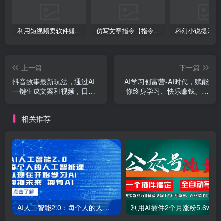
利用短视频卖软件赚钱，新手小白轻松月入10000+！
仿写文章指令【指令+教程】
上一篇
下一篇
抖音故事最新玩法，通过AI
AI学习创富营-AI时代，赋能
一键生成文案和视频，日收
你终身学习、快乐赚钱、自
入500+一部手机即可完成
动创富
相关推荐
AI人工智能2.0：每个人的人工智能课：从现在开始学习AI（38节课）
利用AI插件2个