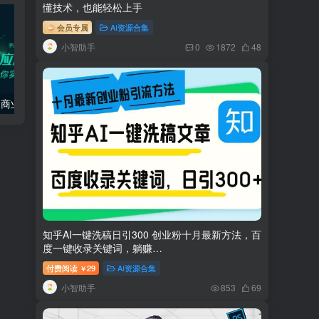
懂技术，也能轻松上手
会员专属
AI资源合集
小智助手
0
1872
48
AIGC-实战应用商业课：手把手教学 商业落地 学以致用 帮你实现第二职业腾飞
AI（stable difusion ControlNet）绘画进阶课程 办公场景 全面提升工作效率
知乎AI一键洗稿日引300 创业粉十月最新方法，百
度一键收录关键词，躺赚…
付费阅读
29
AI资源合集
￥
小智助手
853
69