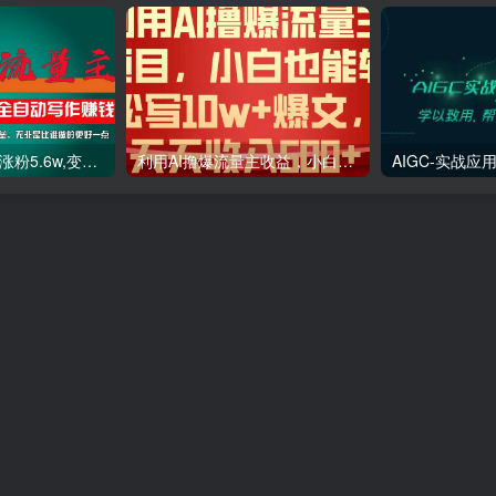
利用AI插件2个月涨粉5.6w,变现6w,一键生成,即使你不懂技术,也能轻松上手
利用AI撸爆流量主收益，小白也能轻松写10W 爆款文章，轻松日入500