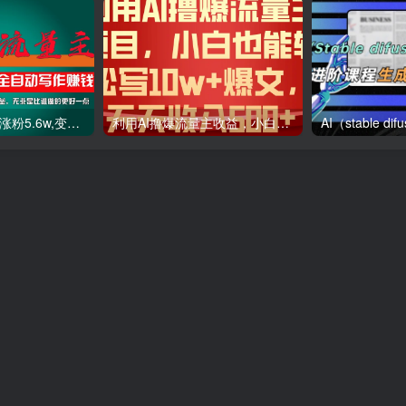
利用AI插件2个月涨粉5.6w,变现6w,一键生成,即使你不懂技术,也能轻松上手
利用AI撸爆流量主收益，小白也能轻松写10W 爆款文章，轻松日入500