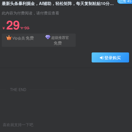
已售 45
最新头条暴利掘金，AI辅助，轻松矩阵，每天复制粘贴10分钟，轻松月入30…
此内容为付费阅读，请付费后查看
29
99
￥
￥
免费
超级推荐官
Vip会员
免费
登录购买
THE END
喜欢就支持一下吧