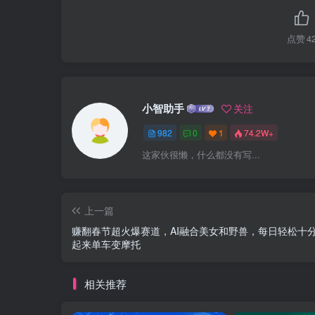
点赞
4
小智助手
关注
982
0
1
74.2W+
这家伙很懒，什么都没有写...
上一篇
赚翻春节超火爆赛道，AI融合美女和野兽，每日轻松十
起来单车变摩托
相关推荐