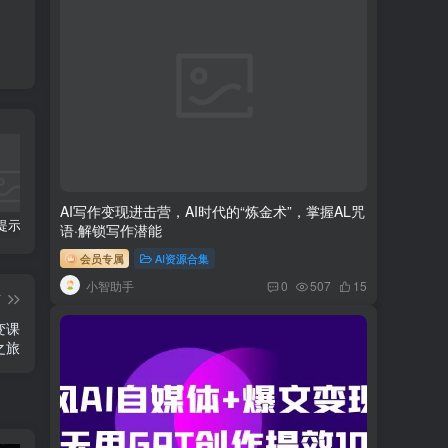
AI写作变现进击营，AI时代的“炼金术”，掌握AL咒
科幻小说提示词【指令】
AI人工智能2.0：每个人的人工智能课：从现在开始学习AI（38节课）
利用AI插件2个月涨粉5.6w,变现6w,一键生成,即使你不懂技术,也能轻松上手
语·解锁写作潜能
会员专属
AI资源合集
小智助手
0
507
15
篇
变课
之旅