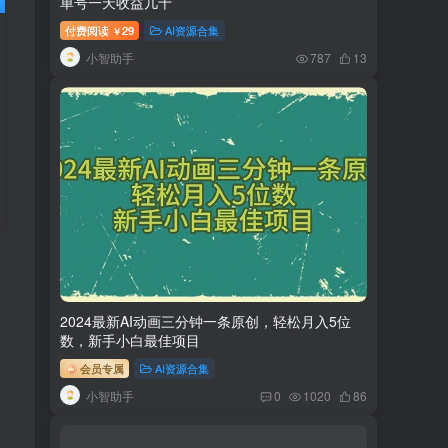
单号一天收益几十
付费阅读
29
AI资源合集
￥
小智助手
787
13
2024最新AI动画三分钟一条原创，轻松月入5位
数，新手小白最佳项目
会员专属
AI资源合集
小智助手
0
1020
86