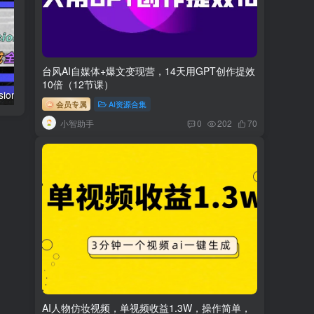
台风AI自媒体+爆文变现营，14天用GPT创作提效
10倍（12节课）
AI（stable difusion ControlNet）绘画进阶课程 办公场景 全面提升工作效率
AIGC-实战应用商业课：手把手教学 商业落地 学以致用 帮你实现第二职业腾飞
会员专属
AI资源合集
小智助手
0
202
70
AI人物仿妆视频，单视频收益1.3W，操作简单，