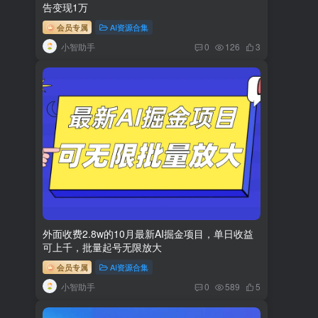
告变现1万
会员专属
AI资源合集
小智助手
0
126
3
外面收费2.8w的10月最新AI掘金项目，单日收益
可上千，批量起号无限放大
会员专属
AI资源合集
小智助手
0
589
5