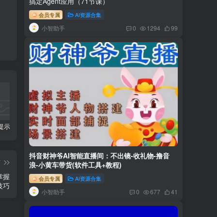
搞定Agent应用（71节课）
会员专属
AI资源合集
小智助手
0
1294
99
科幻小说提示词【指令】
AI人工智能2.0：每个人的人工智能课：从现在开始学习AI（38节课）
利用AI插件2个月涨粉5.6w,变现6w,一键生成,即使你不懂技术,也能轻松上手
抖音财神爷AI智能直播间：不出镜-收礼物-撸音
篇
浪-小黄车带货(软件工具+教程)
掌握
会员专属
AI资源合集
技巧
小智助手
0
677
41