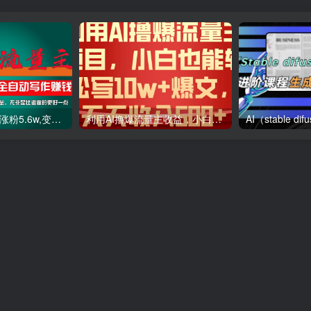
利用AI插件2个月涨粉5.6w,变现6w,一键生成,即使你不懂技术,也能轻松上手
利用AI撸爆流量主收益，小白也能轻松写10W 爆款文章，轻松日入500