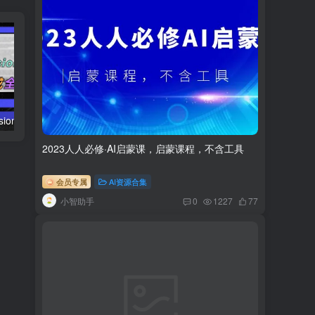
AI（stable difusion ControlNet）绘画进阶课程 办公场景 全面提升工作效率
AIGC-实战应用商业课：手把手教学 商业落地 学以致用 帮你实现第二职业腾飞
2023人人必修·AI启蒙课，启蒙课程，不含工具
会员专属
AI资源合集
小智助手
0
1227
77