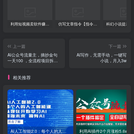
利用短视频卖软件赚钱，新手小白轻松月入10000+！
仿写文章指令【指令+教程】
上一篇
下一篇
AI公众号流量主，摘抄金句
AI写作，无需手动，一键写
一天100 ，全流程项目拆
小说，月入3w
解！
相关推荐
AI人工智能2.0：每个人的人工智能课：从现在开始学习AI（38节课）
利用AI插件2个