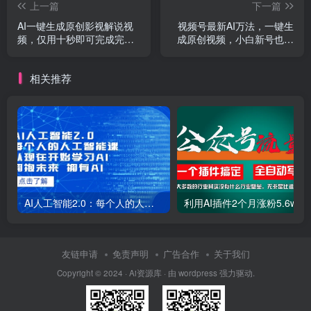
上一篇
下一篇
AI一键生成原创影视解说视
视频号最新AI万法，一键生
频，仅用十秒即可完成完整
成原创视频，小白新号也能
视频，多平台发布，…
轻松日入100
相关推荐
AI人工智能2.0：每个人的人工智能课：从现在开始学习AI（38节课）
利用AI插件2个
友链申请
免责声明
广告合作
关于我们
Copyright © 2024 · Ai资源库 · 由 wordpress 强力驱动.