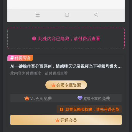
此处内容已隐藏，请付费后查看
付费阅读
AI一键操作百分百原创，情感聊天记录视频当下视频号爆火赛道，日入1000
此内容为付费阅读，请付费后查看
会员专属资源
免费
免费
Vip会员
超级推荐官
您暂无购买权限，请先开通会员
开通会员