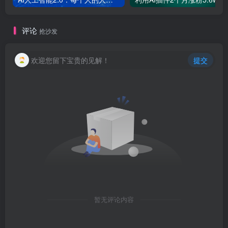
评论
抢沙发
欢迎您留下宝贵的见解！
提交
暂无评论内容