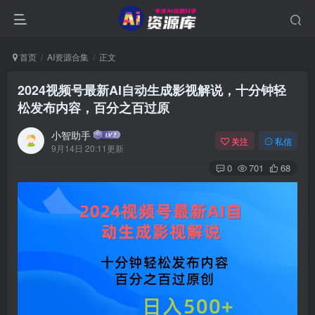
首页
AI资源合集
正文
2024视频号最新AI自动生成影视解说，十分钟轻
松发布内容，百分之百过原
小智助手
关注
私信
9月14日 20:11更新
0
701
68