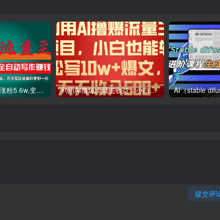
利用AI插件2个月涨粉5.6w,变现6w,一键生成,即使你不懂技术,也能轻松上手
利用AI撸爆流量主收益，小白也能轻松写10W 爆款文章，轻松日入500
提交评