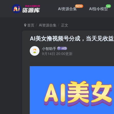
NEW
+6
AI资源合集
AI指令模型
首页
AI资源合集
正文
AI美女撸视频号分成，当天见收益
小智助手
9月14日 20:00更新