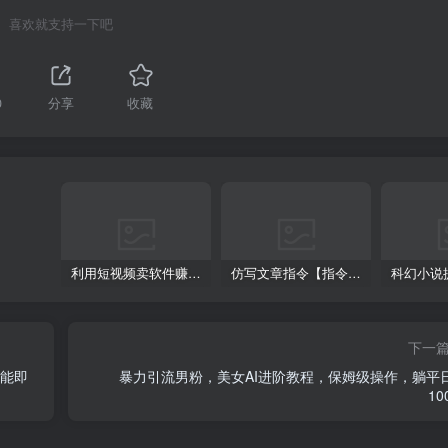
喜欢就支持一下吧
0
分享
收藏
利用短视频卖软件赚钱，新手小白轻松月入10000+！
仿写文章指令【指令+教程】
下一
也能即
暴力引流男粉，美女AI进阶教程，保姆级操作，躺平
10