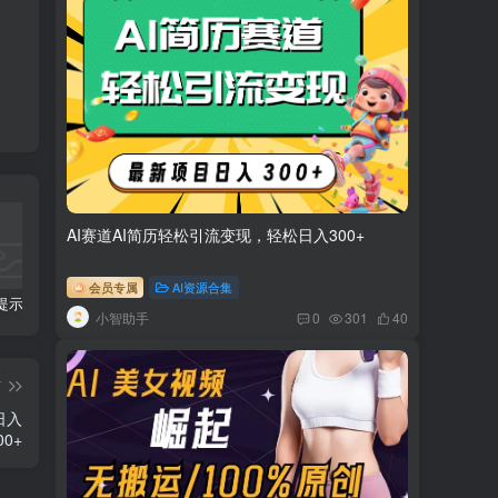
AI赛道AI简历轻松引流变现，轻松日入300+
会员专属
AI资源合集
科幻小说提示词【指令】
AI人工智能2.0：每个人的人工智能课：从现在开始学习AI（38节课）
利用AI插件2个月涨粉5.6w,变现6w,一键生成,即使你不懂技术,也能轻松上手
小智助手
0
301
40
篇
日入
00+