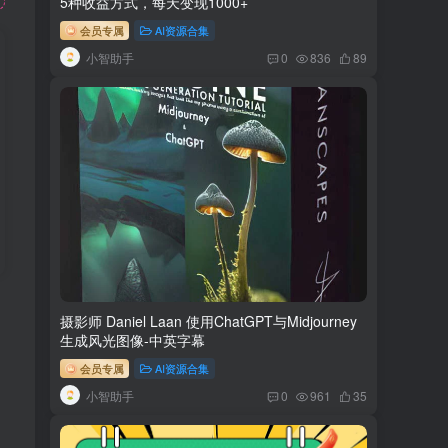
5种收益方式，每天变现1000+
会员专属
AI资源合集
小智助手
0
836
89
摄影师 Daniel Laan 使用ChatGPT与Midjourney
生成风光图像-中英字幕
会员专属
AI资源合集
小智助手
0
961
35