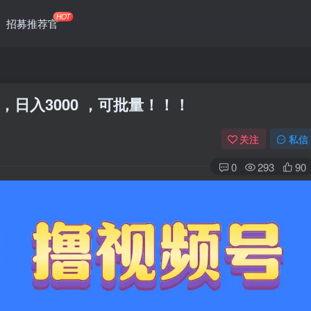
HOT
招募推荐官
，日入3000 ，可批量！！！
关注
私信
0
293
90