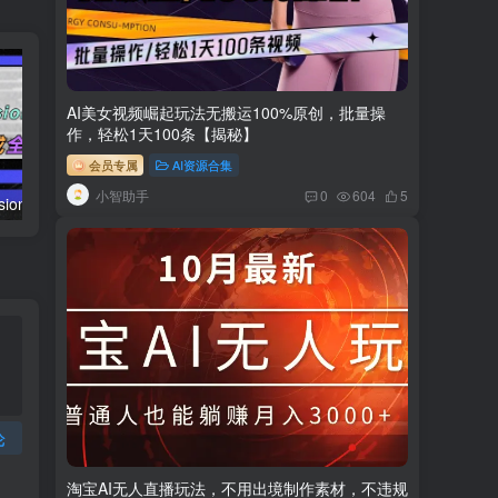
AI美女视频崛起玩法无搬运100%原创，批量操
作，轻松1天100条【揭秘】
会员专属
AI资源合集
小智助手
0
604
5
AI（stable difusion ControlNet）绘画进阶课程 办公场景 全面提升工作效率
AIGC-实战应用商业课：手把手教学 商业落地 学以致用 帮你实现第二职业腾飞
论
淘宝AI无人直播玩法，不用出境制作素材，不违规