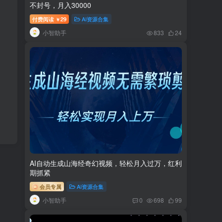
不封号，月入30000
付费阅读
29
AI资源合集
￥
小智助手
833
24
AI自动生成山海经奇幻视频，轻松月入过万，红利
期抓紧
会员专属
AI资源合集
小智助手
0
698
99