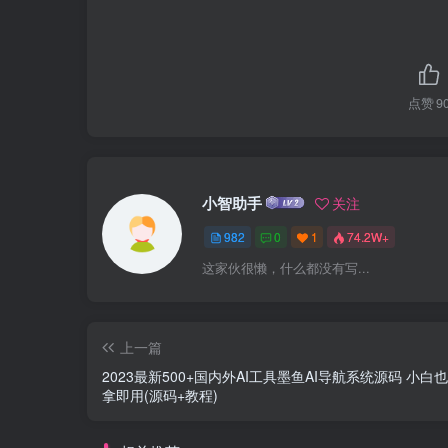
点赞
9
小智助手
关注
982
0
1
74.2W+
这家伙很懒，什么都没有写...
上一篇
2023最新500+国内外AI工具墨鱼AI导航系统源码 小白
拿即用(源码+教程)