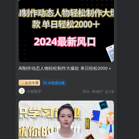
AI制作动态人物轻松制作大爆款 单日轻松2000＋
会员专属
AI资源合集
小智助手
0
957
19