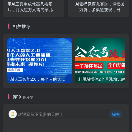
用AI工具生成梵高风格图
AI素描风育儿赛道，轻松破
片，月入过万只需简单几
万赞，多渠道变现，日入
步！
1000
相关推荐
AI人工智能2.0：每个人的人工智能课：从现在开始学习AI（38节课）
利用AI插件2个
评论
抢沙发
欢迎您留下宝贵的见解！
提交