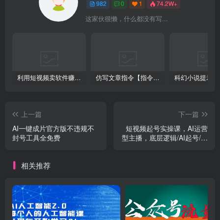
982
0
1
74.2W+
这家伙很懒，什么都没有写...
利用短视频卖软件赚钱，新手小白轻松月入10000+！
仿写文章指令【指令+教程】
上一篇
下一篇
AI一键成片官方版不违规不
短视频起号实操课，AI运营
封号工具全免费
型主播，底层逻辑/AI起号/运
营晋级/主播进阶/80节
相关推荐