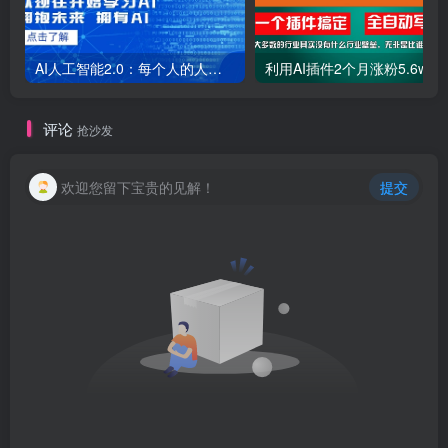
AI人工智能2.0：每个人的人工智能课：从现在开始学习AI（38节课）
利用AI插件2个
评论
抢沙发
欢迎您留下宝贵的见解！
提交