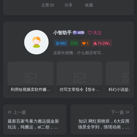
点赞
20
分享
收藏
小智助手
关注
982
0
1
74.2W+
这家伙很懒，什么都没有写...
利用短视频卖软件赚钱，新手小白轻松月入10000+！
仿写文章指令【指令+教程】
上一篇
下一篇
最新百家号暴力搬运掘金新
知识 网红剪映班，6大应用
玩法，纯搬运，ai二创，简
场景全学到，情境动画，囗
单好上手，每天一小时日入
播视频，AI虚拟数字人