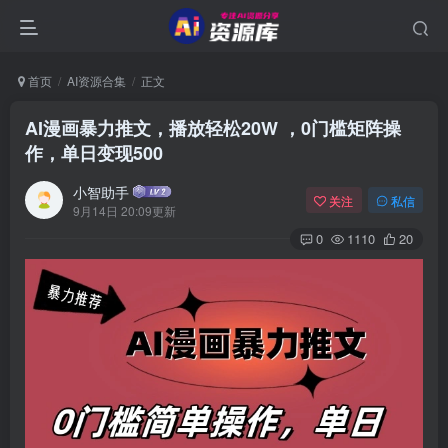
首页
AI资源合集
正文
AI漫画暴力推文，播放轻松20W ，0门槛矩阵操
作，单日变现500
小智助手
关注
私信
9月14日 20:09更新
0
1110
20