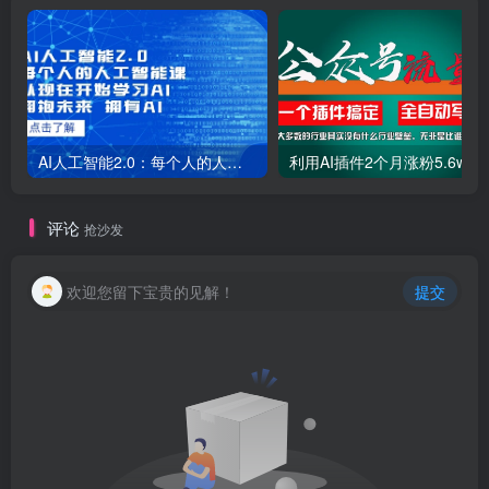
AI人工智能2.0：每个人的人工智能课：从现在开始学习AI（38节课）
利用AI插件2个
评论
抢沙发
欢迎您留下宝贵的见解！
提交