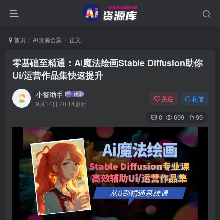
首页
AI资源合集
正文
零基础至精通：Ai魔法绘画Stable Diffusion助你
Ui/运营作品集快速提升
小智助手
关注
私信
9月14日 20:14更新
0
699
99