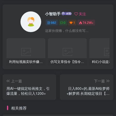
小智助手
关注
982
0
1
74.2W+
这家伙很懒，什么都没有写...
利用短视频卖软件赚钱，新手小白轻松月入10000+！
仿写文章指令【指令+教程】
上一篇
下一篇
用AI一键搞定绘画推文，引
日入800+的,最新Ai绘梦师
爆流量，轻松日入1200+
+解梦师,长期稳定项目【内
附软件+保姆级教程】
相关推荐