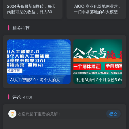
2024头条最新ai搬砖，每天
AIGC-商业化落地创业营，
肉眼可见的收益，日入300
一门非常落地的AI大模型创
＋
业课（8节课+资料）
相关推荐
AI人工智能2.0：每个人的人工智能课：从现在开始学习AI（38节课）
利用AI插件2个
评论
抢沙发
欢迎您留下宝贵的见解！
提交