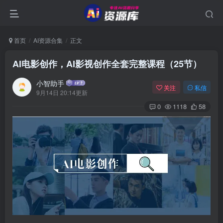
首页
AI资源合集
正文
AI电影创作，AI影视创作全套完整课程（25节）
小智助手
关注
私信
9月14日 20:14更新
0
1118
58