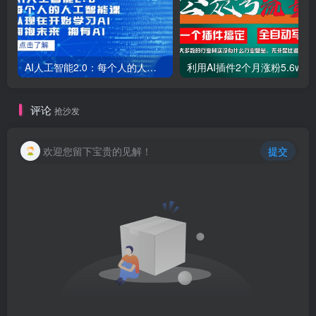
AI人工智能2.0：每个人的人工智能课：从现在开始学习AI（38节课）
利用AI插件2个
评论
抢沙发
欢迎您留下宝贵的见解！
提交