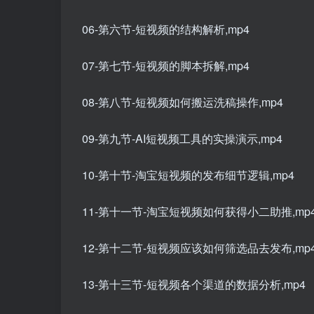
06-第六节-短视频的结构解析,mp4
07-第七节-短视频的脚本拆解,mp4
08-第八节-短视频如何搬运洗稿操作,mp4
09-第九节-AI短视频工具的实操演示,mp4
10-第十节-淘宝短视频的发布细节逻辑,mp4
11-第十一节-淘宝短视频如何获得小二助推,mp
12-第十二节-短视频应该如何筛选品去发布,mp
13-第十三节-短视频各个渠道的数据分析,mp4