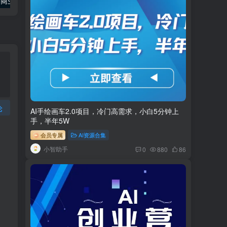
AIGC-实战应用商业课：手把手教学 商业落地 学以致用 帮你实现第二职业腾飞
AI（stable difusion ControlNet）绘画进阶课程 办公场景 全面提升工作效率
论
AI手绘画车2.0项目，冷门高需求，小白5分钟上
手，半年5W
会员专属
AI资源合集
小智助手
0
880
86