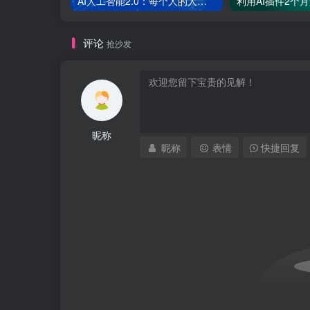
AI人工智能2.0：每个人的人工智能课：从现在开始学习AI（38节课）
评论
抢沙发
昵称
昵称
表情
快捷回复