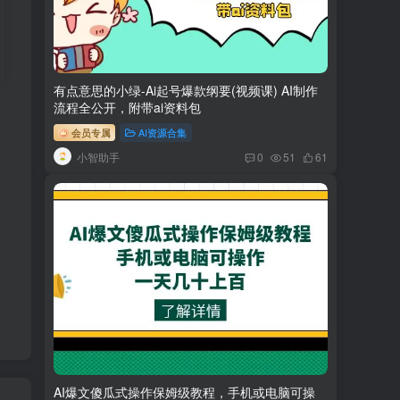
有点意思的小绿-Ai起号爆款纲要(视频课) AI制作
流程全公开，附带ai资料包
会员专属
AI资源合集
小智助手
0
51
61
AI爆文傻瓜式操作保姆级教程，手机或电脑可操