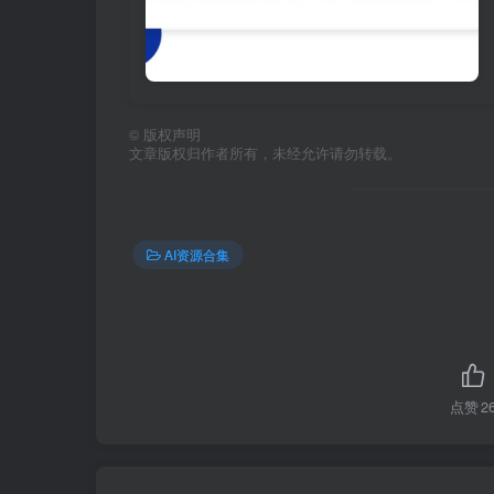
©
版权声明
文章版权归作者所有，未经允许请勿转载。
AI资源合集
点赞
2