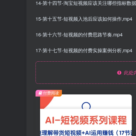
14-第十四节-淘宝短视频应该关注哪些指标数据,
15-第十五节-短视频入池后应该如何操作,mp4
16-第十六节-短视频的付费思路节奏.mp4
17-第十七节-短视频的付费实操案例分析,mp4
此处
付费阅读