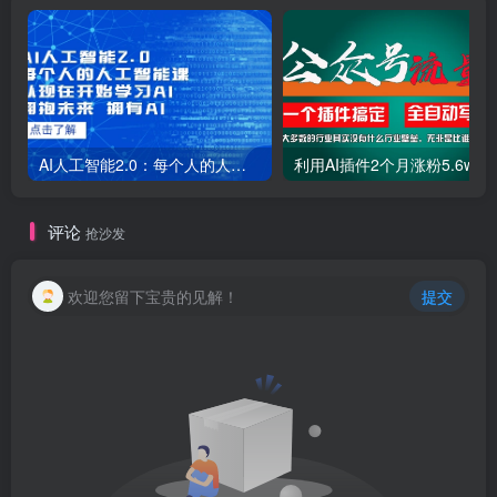
AI人工智能2.0：每个人的人工智能课：从现在开始学习AI（38节课）
利用AI插件2个
评论
抢沙发
欢迎您留下宝贵的见解！
提交