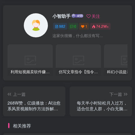
小智助手
关注
982
0
1
74.2W+
这家伙很懒，什么都没有写...
利用短视频卖软件赚钱，新手小白轻松月入10000+！
仿写文章指令【指令+教程】
上一篇
下一篇
268W赞，亿级播放：AI治愈
每天半小时轻松月入过万，
系风景视频制作方法拆解，
适合任意人群，小白无脑操
小白也能1分钟掌握
作，AI条条原创视频
相关推荐