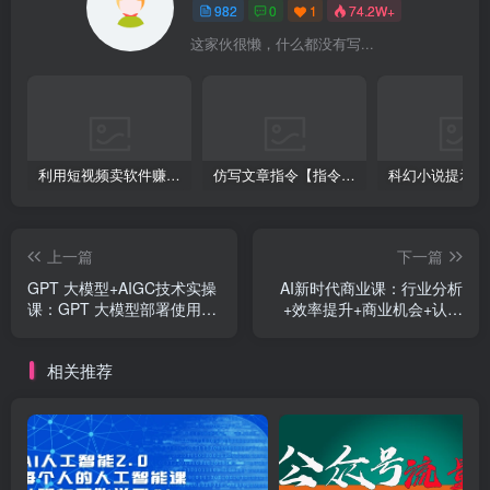
982
0
1
74.2W+
这家伙很懒，什么都没有写...
利用短视频卖软件赚钱，新手小白轻松月入10000+！
仿写文章指令【指令+教程】
上一篇
下一篇
GPT 大模型+AIGC技术实操
AI新时代商业课：行业分析
课：GPT 大模型部署使用
+效率提升+商业机会+认知
AIGC实战落地方案
升维（40节课+附件）
相关推荐