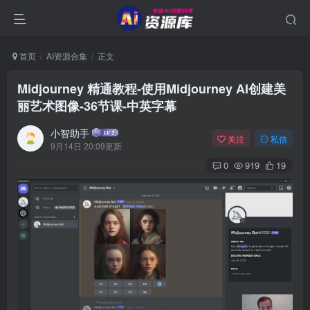
首页
AI资源合集
正文
Midjourney 精通教程-使用Midjourney AI创建美
丽艺术图像-36节课-中英字幕
小智助手
关注
私信
9月14日 20:09更新
0
919
19