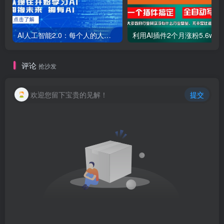
AI人工智能2.0：每个人的人工智能课：从现在开始学习AI（38节课）
利用AI插件2个
评论
抢沙发
欢迎您留下宝贵的见解！
提交