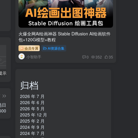
火爆全网Ai绘画神器 Stable Diffusion AI绘画软件
包+120G模型+教程
会员专属
AI资源合集
小智助手
0
352
35
科幻小说提示词【指令】
AI人工智能2.0：每个人的人工智能课：从现在开始学习AI（38节课）
利用AI插件2个月涨粉5.6w,变现6w,一键生成,即使你不懂技术,也能轻松上手
归档
篇
2026 年 7 月
2026 年 6 月
选日
2026 年 5 月
500
2025 年 12 月
2025 年 2 月
2024 年 9 月
2024 年 7 月