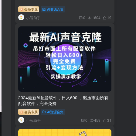
会员专属
AI资源合集
小智助手
0
1604
19
2024最新AI配音软件，日入600 ，碾压市面所有
配音软件，完全免费
会员专属
AI资源合集
小智助手
0
459
31