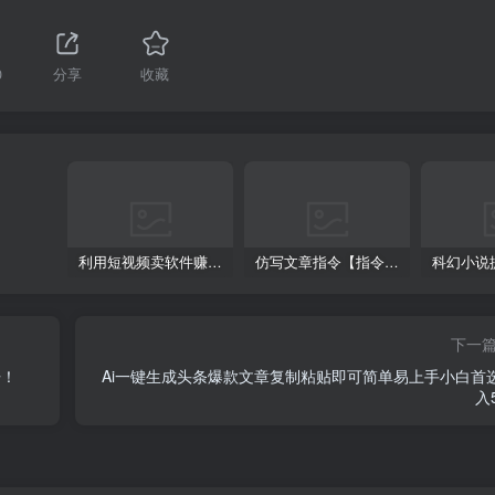
0
分享
收藏
利用短视频卖软件赚钱，新手小白轻松月入10000+！
仿写文章指令【指令+教程】
下一
倍！
Ai一键生成头条爆款文章复制粘贴即可简单易上手小白首
入