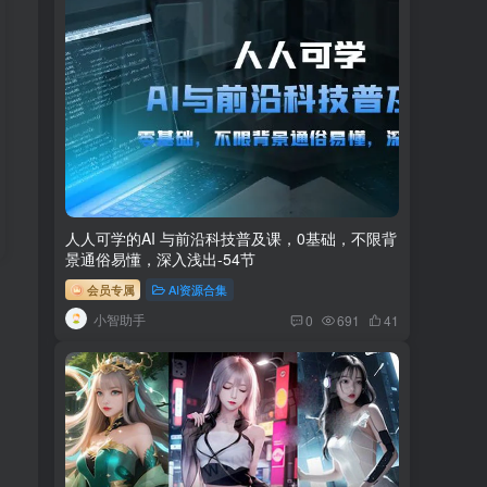
人人可学的AI 与前沿科技普及课，0基础，不限背
景通俗易懂，深入浅出-54节
会员专属
AI资源合集
小智助手
0
691
41