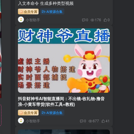
入文本命令 生成多种类型视频
会员专属
AI资源合集
小智助手
0
176
0
抖音财神爷AI智能直播间：不出镜-收礼物-撸音
浪-小黄车带货(软件工具+教程)
会员专属
AI资源合集
小智助手
0
677
41