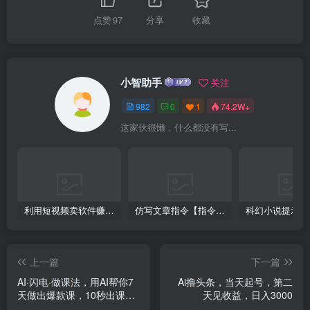
点赞
97
分享
收藏
小智助手
关注
982
0
1
74.2W+
这家伙很懒，什么都没有写...
利用短视频卖软件赚钱，新手小白轻松月入10000+！
仿写文章指令【指令+教程】
上一篇
下一篇
AI·闪电·做课法，用AI帮你7
Ai撸头条，当天起号，第二
天做出爆款课，10秒出课
天见收益，日入3000
纲，3分钟出课稿