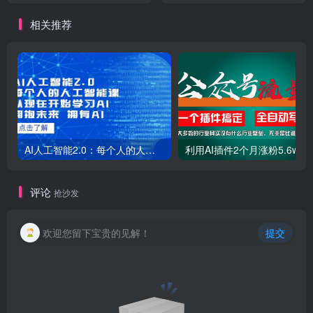
相关推荐
AI人工智能2.0：每个人的人工智能课：从现在开始学习AI（38节课）
利用AI插件2个
评论
抢沙发
欢迎您留下宝贵的见解！
提交