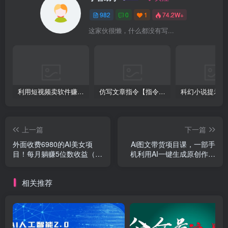
982
0
1
74.2W+
这家伙很懒，什么都没有写...
利用短视频卖软件赚钱，新手小白轻松月入10000+！
仿写文章指令【指令+教程】
上一篇
下一篇
外面收费6980的AI美女项
Ai图文带货项目课，一部手
目！每月躺赚5位数收益（教
机利用AI一键生成原创作品
程+素材+工具）
（22节课）
相关推荐