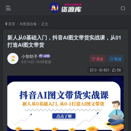
首页
AI资源合集
正文
新人从0基础入门，抖音AI图文带货实战课，从01
打造AI图文带货
小智助手
关注
私信
9月14日 19:59更新
0
821
58