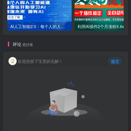
AI人工智能2.0：每个人的人工智能课：从现在开始学习AI（38节课）
利用AI插件2个
评论
抢沙发
欢迎您留下宝贵的见解！
提交