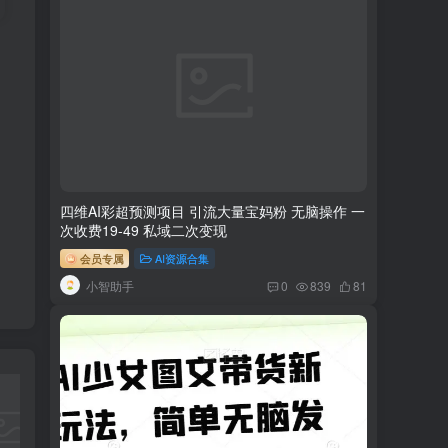
四维AI彩超预测项目 引流大量宝妈粉 无脑操作 一
次收费19-49 私域二次变现
会员专属
AI资源合集
小智助手
0
839
81