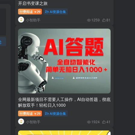
开启书变课之旅
付费阅读
29
AI资源合集
￥
小智助手
1259
81
论
全网最新项目不需要人工操作，AI自动答题，彻底
解放双手！轻松日入1000
付费阅读
29
AI资源合集
￥
小智助手
1924
41