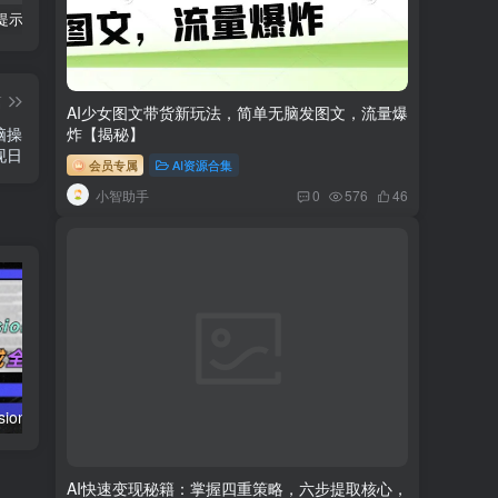
科幻小说提示词【指令】
AI人工智能2.0：每个人的人工智能课：从现在开始学习AI（38节课）
利用AI插件2个月涨粉5.6w,变现6w,一键生成,即使你不懂技术,也能轻松上手
篇
AI少女图文带货新玩法，简单无脑发图文，流量爆
脑操
炸【揭秘】
现日
会员专属
AI资源合集
小智助手
0
576
46
AI（stable difusion ControlNet）绘画进阶课程 办公场景 全面提升工作效率
AIGC-实战应用商业课：手把手教学 商业落地 学以致用 帮你实现第二职业腾飞
AI快速变现秘籍：掌握四重策略，六步提取核心，