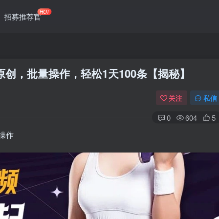
HOT
招募推荐官
原创，批量操作，轻松1天100条【揭秘】
关注
私信
0
604
5
操作