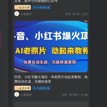
文章，新手小白能做的公众号
会员专属
AI资源合集
小智助手
0
121
3
抖音、小红书爆火项目：AI老照片动起来教程，免
费自动生成，无脑快速变
会员专属
AI资源合集
小智助手
0
1871
48