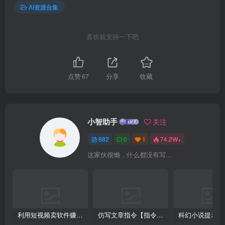
AI资源合集
喜欢就支持一下吧
点赞
67
分享
收藏
小智助手
关注
982
0
1
74.2W+
这家伙很懒，什么都没有写...
利用短视频卖软件赚钱，新手小白轻松月入10000+！
仿写文章指令【指令+教程】