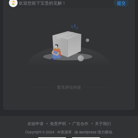
欢迎您留下宝贵的见解！
提交
暂无评论内容
友链申请
免责声明
广告合作
关于我们
Copyright © 2024 · Ai资源库 · 由 wordpress 强力驱动.