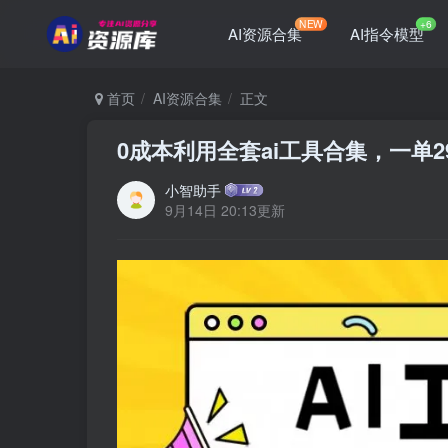
NEW
+6
AI资源合集
AI指令模型
首页
AI资源合集
正文
0成本利用全套ai工具合集，一单
小智助手
9月14日 20:13更新