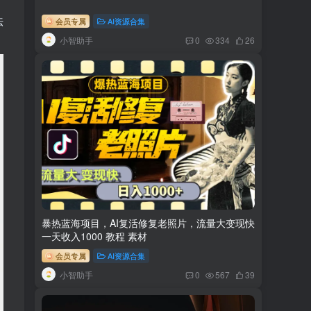
法
会员专属
AI资源合集
小智助手
0
334
26
暴热蓝海项目，AI复活修复老照片，流量大变现快
一天收入1000 教程 素材
会员专属
AI资源合集
小智助手
0
567
39