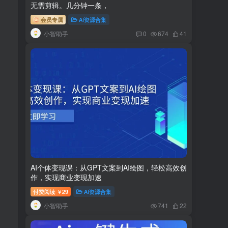
无需剪辑。几分钟一条，
会员专属
AI资源合集
小智助手
0
674
41
AI个体变现课：从GPT文案到AI绘图，轻松高效创
作，实现商业变现加速
付费阅读
29
AI资源合集
￥
小智助手
741
22