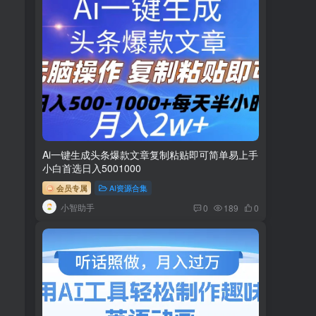
Ai一键生成头条爆款文章复制粘贴即可简单易上手
小白首选日入5001000
会员专属
AI资源合集
小智助手
0
189
0