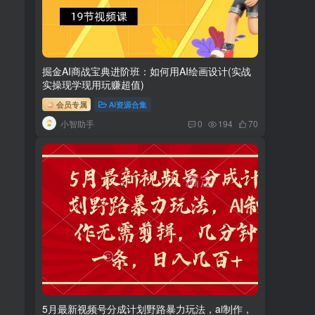
掘金AI商战宝典进阶班：如何用AI绘画设计(实战
实操现学现用玩赚超值)
会员专属
AI资源合集
小智助手
0
194
70
5月最新视频号分成计划野路暴力玩法，ai制作，