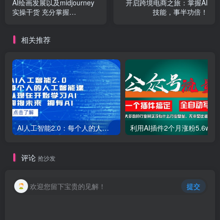
AI绘画发展以及midjourney
开启跨境电商之旅：掌握AI
实操干货 充分掌握
技能，事半功倍！
midjiurney的应用！
相关推荐
AI人工智能2.0：每个人的人工智能课：从现在开始学习AI（38节课）
利用AI插件2个
评论
抢沙发
欢迎您留下宝贵的见解！
提交