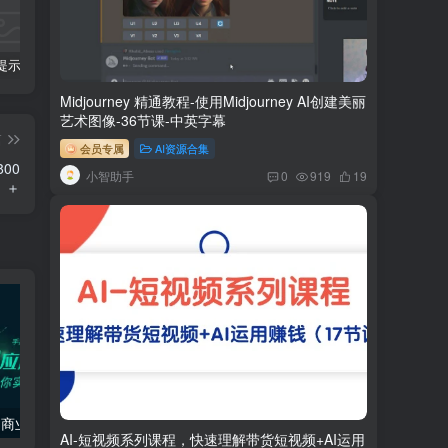
科幻小说提示词【指令】
AI人工智能2.0：每个人的人工智能课：从现在开始学习AI（38节课）
利用AI插件2个月涨粉5.6w,变现6w,一键生成,即使你不懂技术,也能轻松上手
Midjourney 精通教程-使用Midjourney AI创建美丽
艺术图像-36节课-中英字幕
篇
会员专属
AI资源合集
00
小智助手
0
919
19
＋
AIGC-实战应用商业课：手把手教学 商业落地 学以致用 帮你实现第二职业腾飞
AI（stable difusion ControlNet）绘画进阶课程 办公场景 全面提升工作效率
AI-短视频系列课程，快速理解带货短视频+AI运用