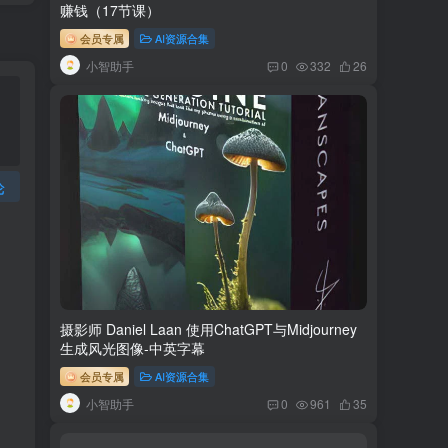
赚钱（17节课）
会员专属
AI资源合集
小智助手
0
332
26
论
摄影师 Daniel Laan 使用ChatGPT与Midjourney
生成风光图像-中英字幕
会员专属
AI资源合集
小智助手
0
961
35