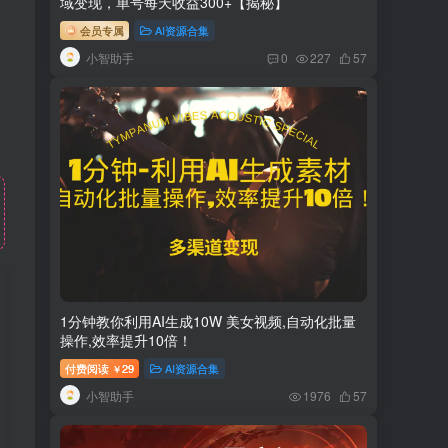
域变现，单号每天收益300+【揭秘】
会员专属
AI资源合集
小智助手
0
227
57
1分钟教你利用AI生成10W 美女视频,自动化批量
操作,效率提升10倍！
付费阅读
29
AI资源合集
￥
小智助手
1976
57