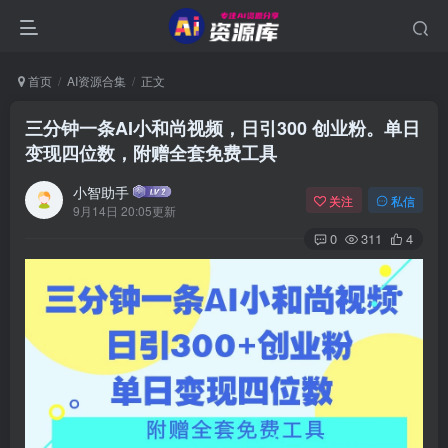
首页
AI资源合集
正文
三分钟一条AI小和尚视频，日引300 创业粉。单日
变现四位数，附赠全套免费工具
小智助手
关注
私信
9月14日 20:05更新
0
311
4