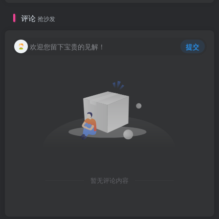
评论
抢沙发
欢迎您留下宝贵的见解！
提交
暂无评论内容