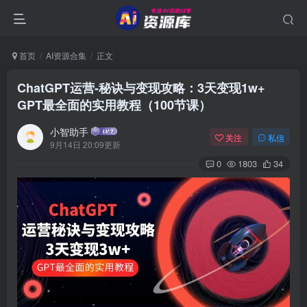
首页
AI资源合集
正文
ChatGPT运营-秘诀与变现攻略：3天变现1w+
GPT最全面的实用教程（100节课）
小智助手
关注
私信
9月14日 20:09更新
0
1803
34