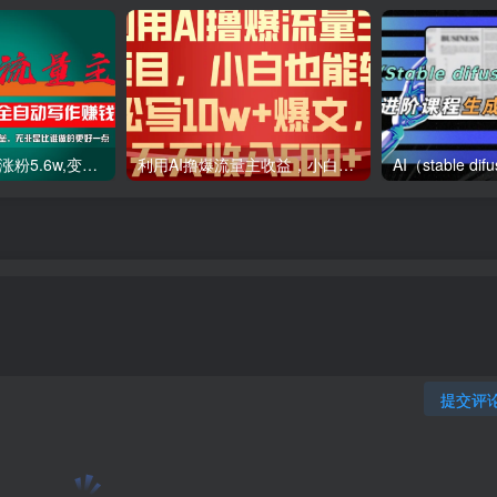
利用AI插件2个月涨粉5.6w,变现6w,一键生成,即使你不懂技术,也能轻松上手
利用AI撸爆流量主收益，小白也能轻松写10W 爆款文章，轻松日入500
提交评