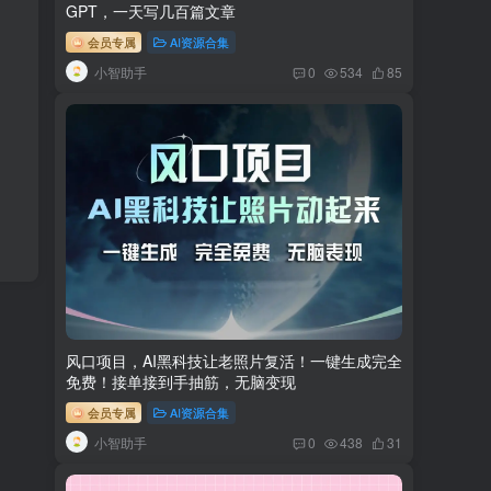
GPT，一天写几百篇文章
会员专属
AI资源合集
小智助手
0
534
85
风口项目，AI黑科技让老照片复活！一键生成完全
免费！接单接到手抽筋，无脑变现
会员专属
AI资源合集
小智助手
0
438
31