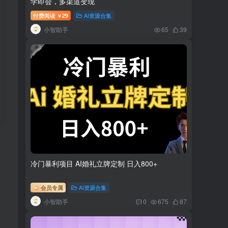
学即会，多渠道变现
付费阅读
29
AI资源合集
￥
小智助手
65
39
冷门暴利项目 AI婚礼立牌定制 日入800+
会员专属
AI资源合集
小智助手
0
675
87