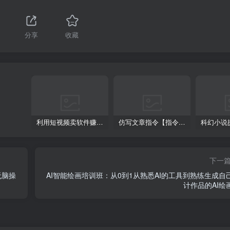
1
分享
收藏
利用短视频卖软件赚钱，新手小白轻松月入10000+！
仿写文章指令【指令+教程】
下一
无脑操
AI智能绘画培训班：从0到1从熟悉AI的工具到熟练生成自
计作品的AI绘