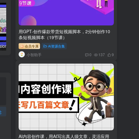
用GPT-创作爆款带货短视频脚本，2分钟创作10
条短视频脚本（19节课）
AI（stable difusion ControlNet）绘画进阶课程 办公场景 全面提升工作效率
AIGC-实战应用商业课：手把手教学 商业落地 学以致用 帮你实现第二职业腾飞
会员专属
AI资源合集
小智助手
0
137
9
论
AI内容创作课，用AI写出真人级文章，灵活应用