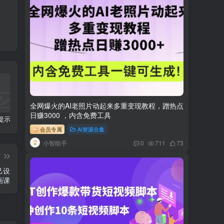
全网爆火的AI老照片动起来多重变现教程，蹭热点
日赚3000 ，内含免费工具
科幻小说提示词【指令】
AI人工智能2.0：每个人的人工智能课：从现在开始学习AI（38节课）
利用AI插件2个月涨粉5.6w,变现6w,一键生成,即使你不懂技术,也能轻松上手
会员专属
AI资源合集
小智助手
0
711
73
篇
己设
画课