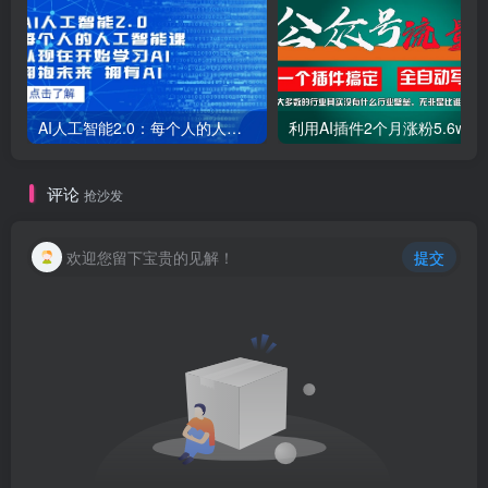
AI人工智能2.0：每个人的人工智能课：从现在开始学习AI（38节课）
利用AI插件2个
评论
抢沙发
欢迎您留下宝贵的见解！
提交