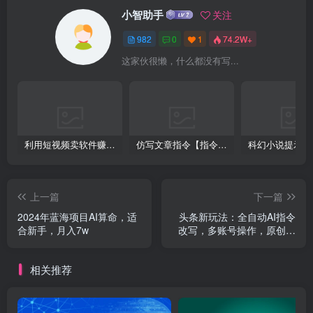
小智助手
关注
982
0
1
74.2W+
这家伙很懒，什么都没有写...
利用短视频卖软件赚钱，新手小白轻松月入10000+！
仿写文章指令【指令+教程】
上一篇
下一篇
2024年蓝海项目AI算命，适
头条新玩法：全自动AI指令
合新手，月入7w
改写，多账号操作，原创无
忧！日赚1000
相关推荐