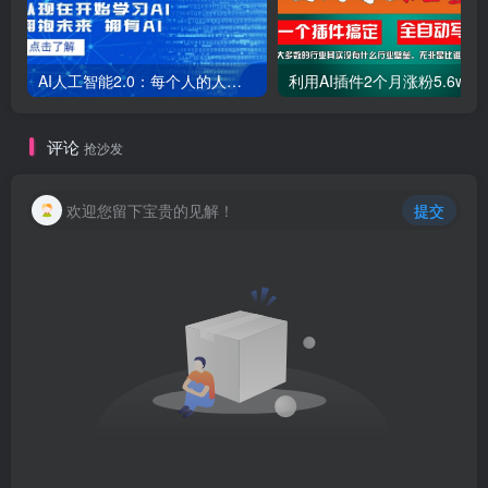
AI人工智能2.0：每个人的人工智能课：从现在开始学习AI（38节课）
利用AI插件2个
评论
抢沙发
欢迎您留下宝贵的见解！
提交