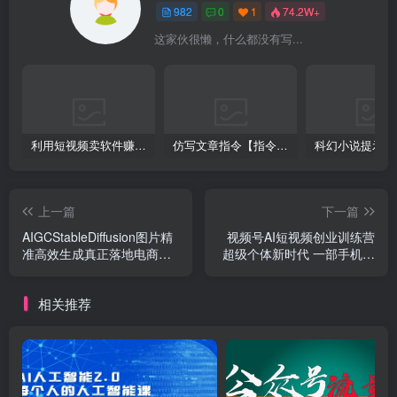
982
0
1
74.2W+
这家伙很懒，什么都没有写...
利用短视频卖软件赚钱，新手小白轻松月入10000+！
仿写文章指令【指令+教程】
上一篇
下一篇
AIGCStableDiffusion图片精
视频号AI短视频创业训练营
准高效生成真正落地电商应
超级个体新时代 一部手机每
用案例(理论 实操)
天只需1小时轻松创业
相关推荐