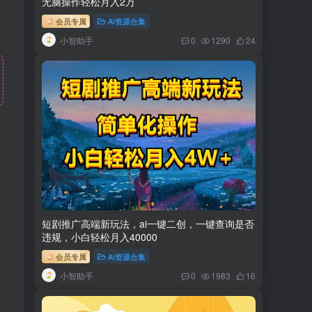
无脑操作轻松月入2万
会员专属
AI资源合集
小智助手
0
1290
24
短剧推广高端新玩法，ai一键二创，一键查询是否
违规，小白轻松月入40000
会员专属
AI资源合集
小智助手
0
1983
16