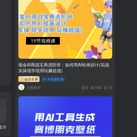
掘金AI商战宝典进阶班：如何用AI绘画设计(实战
实操现学现用玩赚超值)
会员专属
AI资源合集
小智助手
0
194
70
科幻小说提示词【指令】
AI人工智能2.0：每个人的人工智能课：从现在开始学习AI（38节课）
利用AI插件2个月涨粉5.6w,变现6w,一键生成,即使你不懂技术,也能轻松上手