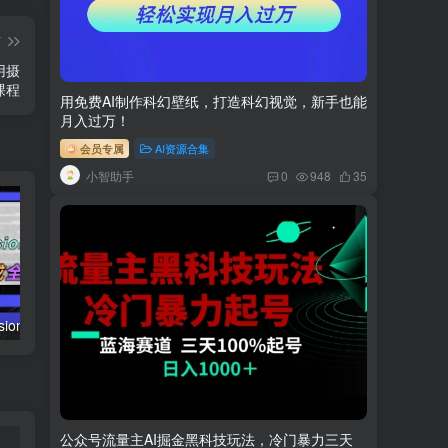
篇
应用摄
课程
用免费AI制作科幻壁纸，打造科幻视觉，新手也能
月入过万！
会员专属
AI资源合集
小智助手
0
948
35
AI（stable difusion ControlNet）绘画进阶课程 办公场景 全面提升工作效率
AIGC-实战应用商业课：手把手教学 商业落地 学以致用 帮你实现第二职业腾飞
公众号流量主AI掘金黑科技玩法，冷门暴力三天