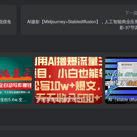
下一
现摸鱼
AI摄影【Midjourney+Stablediffusion】，人工智能商业
影-37节
利用AI插件2个月涨粉5.6w,变现6w,一键生成,即使你不懂技术,也能轻松上手
利用AI撸爆流量主收益，小白也能轻松写10W 爆款文章，轻松日入500