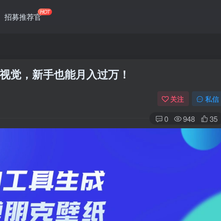
HOT
招募推荐官
幻视觉，新手也能月入过万！
关注
私信
0
948
35