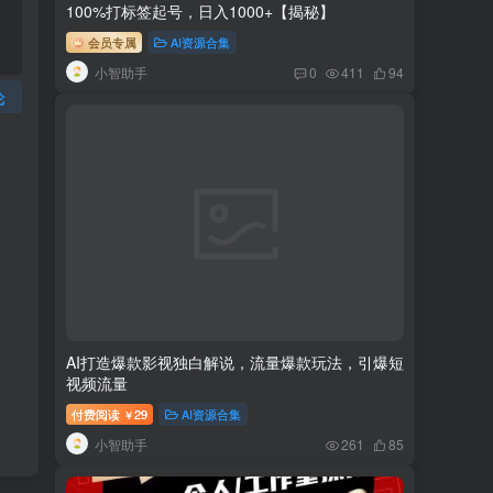
100%打标签起号，日入1000+【揭秘】
会员专属
AI资源合集
小智助手
0
411
94
论
AI打造爆款影视独白解说，流量爆款玩法，引爆短
视频流量
付费阅读
29
AI资源合集
￥
小智助手
261
85