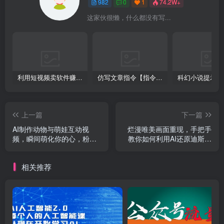
982
0
1
74.2W+
这家伙很懒，什么都没有写...
利用短视频卖软件赚钱，新手小白轻松月入10000+！
仿写文章指令【指令+教程】
上一篇
下一篇
AI制作动物与萌娃互动视
烂漫唯美画面重现，手把手
频，瞬间萌化你的心，粉丝
教你如何利用AI还原迪斯尼
大米一起收货！
电影经典画面，轻松实现零
花自由
相关推荐