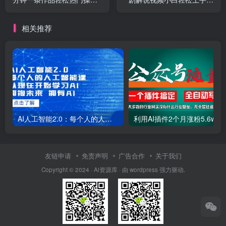
简单，单号日入800
入2000
相关推荐
AI人工智能2.0：每个人的人工智能课：从现在开始学习AI（38节课）
利用AI插件2个
友链申请
免责声明
广告合作
关于我们
Copyright © 2024 · Ai资源库 · 由 wordpress 强力驱动.