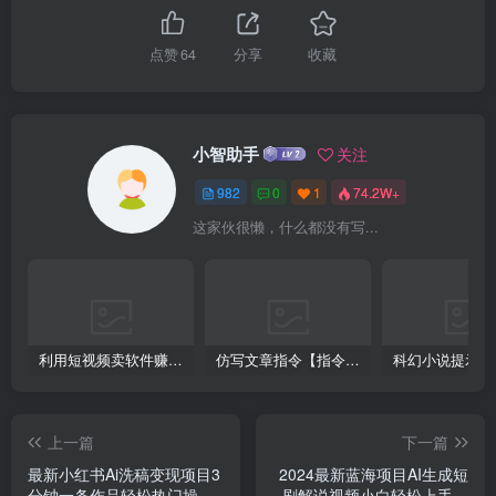
点赞
64
分享
收藏
小智助手
关注
982
0
1
74.2W+
这家伙很懒，什么都没有写...
利用短视频卖软件赚钱，新手小白轻松月入10000+！
仿写文章指令【指令+教程】
上一篇
下一篇
最新小红书Ai洗稿变现项目3
2024最新蓝海项目AI生成短
分钟一条作品轻松热门操作
剧解说视频小白轻松上手日