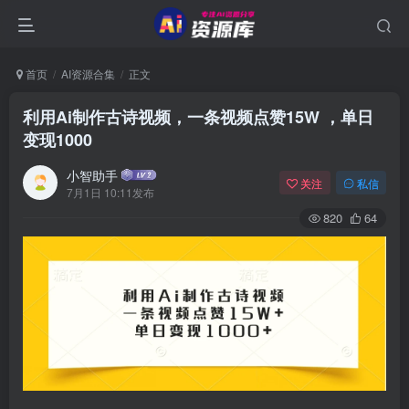
首页
AI资源合集
正文
利用Ai制作古诗视频，一条视频点赞15W ，单日
变现1000
小智助手
关注
私信
7月1日 10:11发布
820
64