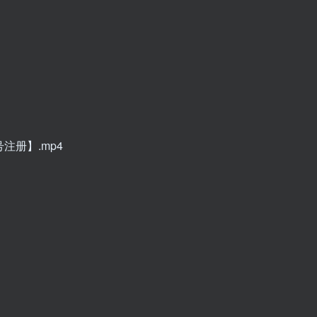
注册】.mp4