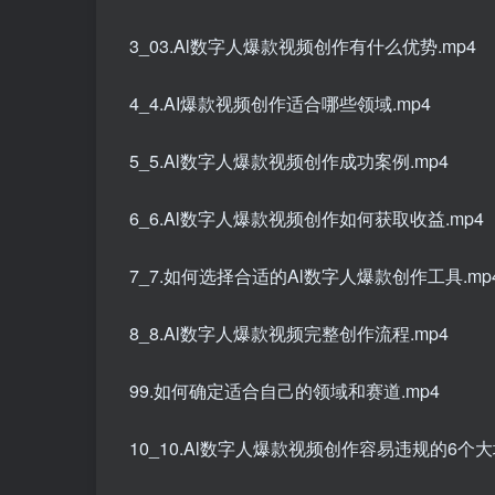
3_03.Al数字人爆款视频创作有什么优势.mp4
4_4.AI爆款视频创作适合哪些领域.mp4
5_5.Al数字人爆款视频创作成功案例.mp4
6_6.Al数字人爆款视频创作如何获取收益.mp4
7_7.如何选择合适的Al数字人爆款创作工具.mp
8_8.Al数字人爆款视频完整创作流程.mp4
99.如何确定适合自己的领域和赛道.mp4
10_10.Al数字人爆款视频创作容易违规的6个大坑