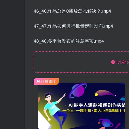
46_46.作品总是0播放怎么解决？.mp4
47_47.作品如何进行批量定时发布.mp4
48_48.多平台发布的注意事项.mp4
此处
付费阅读