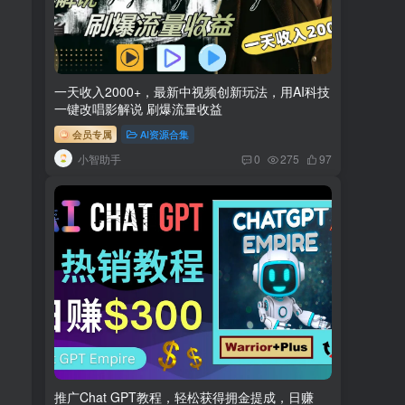
一天收入2000+，最新中视频创新玩法，用AI科技
一键改唱影解说 刷爆流量收益
会员专属
AI资源合集
小智助手
0
275
97
推广Chat GPT教程，轻松获得拥金提成，日赚