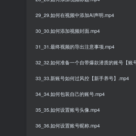
29_29.如何在视频中添加Al声明.mp4
30_30.如何添加视频封面.mp4
31_31.最终视频的导出注意事项.mp4
32_32.如何准备一个自带爆款潜质的账号【账号
33_33.新账号如何过风控【新手养号】.mp4
34_34.如何包装自己的账号.mp4
35_35.如何设置账号头像.mp4
36_36.如何设置账号昵称.mp4