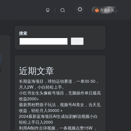
开通会员
搜索
搜索
近期文章
长期蓝海项目，球拍运动赛道，一单30-50，
月入2W，小白轻松上手。
小红书女生头像账号项目，无脑操作单日最高
收益2000+
最新男粉野路子玩法，视频号AI美女，当天见
收益，轻松月入30000＋
2024最新蓝海项目AI生成短剧解说视频小白
轻松上手日入2000
利用Ai制作古诗视频，一条视频点赞15W ，