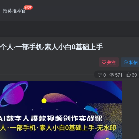
HOT
招募推荐官
个人·一部手机·素人小白0基础上手
关注
私信
0
571
39