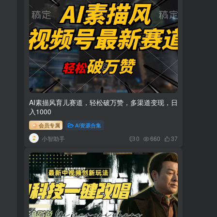
AI素描风育儿赛道，轻松破万赞，多渠道变现，日
入1000
会员专属
AI资源合集
小智助手
0
660
37