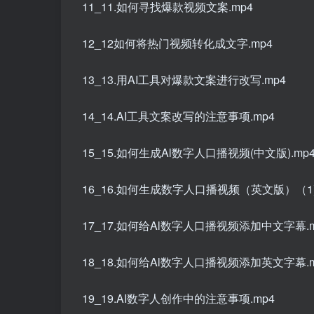
11_11.如何寻找爆款视频文案.mp4
12_12如何将热门视频转化成文字.mp4
13_13.用AI工具对爆款文案进行改写.mp4
14_14.AI工具文案改写的注意事项.mp4
15_15.如何生成Al数字人口播视频(中文版).mp
16_16.如何生成数字人口播视频（英文版）（1)
17_17.如何给Al数字人口播视频添加中文字幕.m
18_18.如何给Al数字人口播视频添加英文字幕.m
19_19.AI数字人创作中的注意事项.mp4