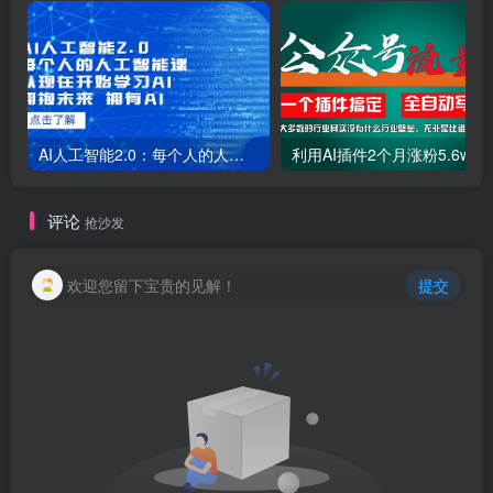
AI人工智能2.0：每个人的人工智能课：从现在开始学习AI（38节课）
利用AI插件2个
评论
抢沙发
欢迎您留下宝贵的见解！
提交