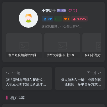
小智助手
关注
982
0
1
74.2W+
这家伙很懒，什么都没有写...
利用短视频卖软件赚钱，新手小白轻松月入10000+！
仿写文章指令【指令+教程】
上一篇
下一篇
算法思维与围棋AI新定式，
爆火短剧AI一键生成原创解
人机互动时代懂点算法才能
说视频，多平台多方式变
赢（22节完整版）
现，小白轻松操作，日
相关推荐