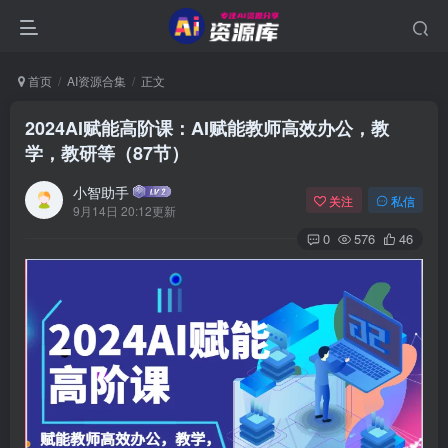
首页
AI资源合集
正文
2024AI赋能高阶课：AI赋能教师高效办公，教
学，教研等（87节）
小智助手
关注
私信
9月14日 20:12更新
0
576
46