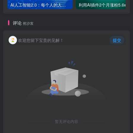
AI人工智能2.0：每个人的人工智能课：从现在开始学习AI（38节课）
利用AI插件2个
评论
抢沙发
欢迎您留下宝贵的见解！
提交
暂无评论内容